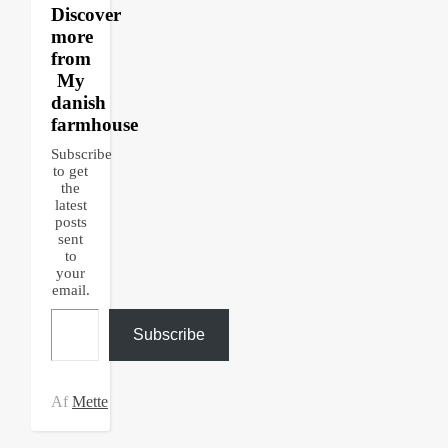
Discover
more
from
My
danish
farmhouse
Subscribe
to get
the
latest
posts
sent
to
your
email.
Type your email…
Subscribe
Af
Mette