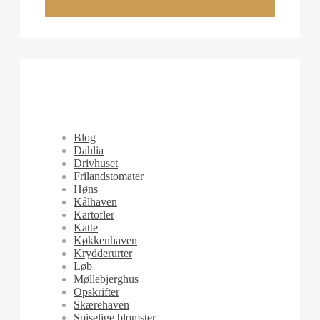
Blog
Dahlia
Drivhuset
Frilandstomater
Høns
Kålhaven
Kartofler
Katte
Køkkenhaven
Krydderurter
Løb
Møllebjerghus
Opskrifter
Skærehaven
Spiselige blomster