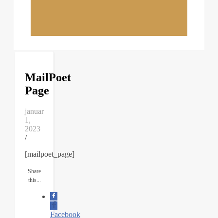
MailPoet
Page
januar
1,
2023
/
[mailpoet_page]
Share
this...
Facebook