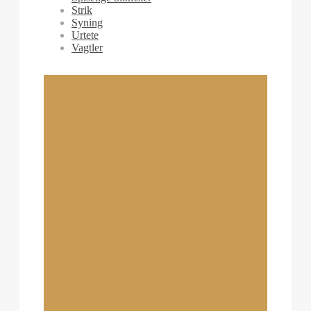
Strik
Syning
Urtete
Vagtler