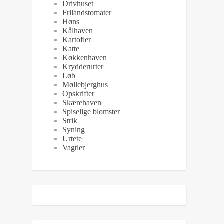
Drivhuset
Frilandstomater
Høns
Kålhaven
Kartofler
Katte
Køkkenhaven
Krydderurter
Løb
Møllebjerghus
Opskrifter
Skærehaven
Spiselige blomster
Strik
Syning
Urtete
Vagtler