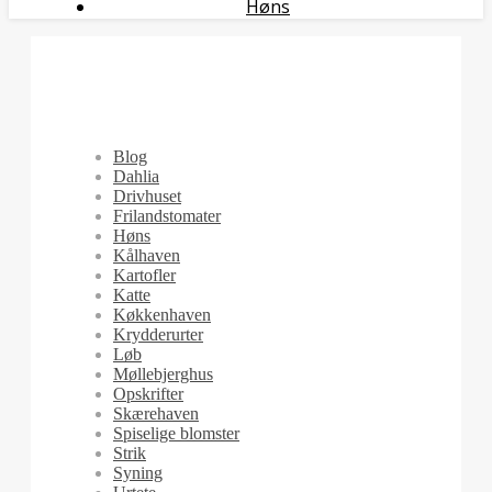
Høns
Blog
Dahlia
Drivhuset
Frilandstomater
Høns
Kålhaven
Kartofler
Katte
Køkkenhaven
Krydderurter
Løb
Møllebjerghus
Opskrifter
Skærehaven
Spiselige blomster
Strik
Syning