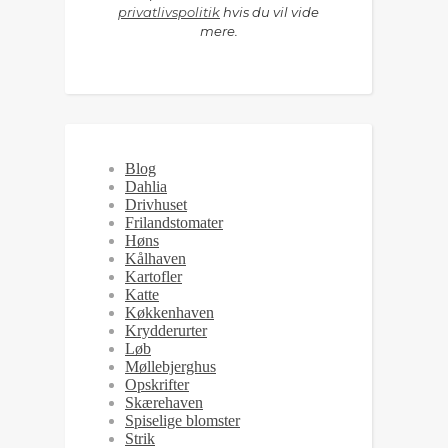
privatlivspolitik
hvis du vil vide
mere.
Blog
Dahlia
Drivhuset
Frilandstomater
Høns
Kålhaven
Kartofler
Katte
Køkkenhaven
Krydderurter
Løb
Møllebjerghus
Opskrifter
Skærehaven
Spiselige blomster
Strik