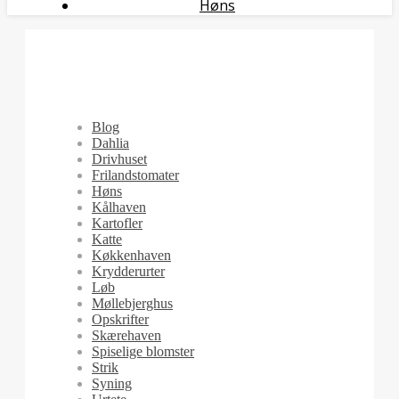
Høns
Blog
Dahlia
Drivhuset
Frilandstomater
Høns
Kålhaven
Kartofler
Katte
Køkkenhaven
Krydderurter
Løb
Møllebjerghus
Opskrifter
Skærehaven
Spiselige blomster
Strik
Syning