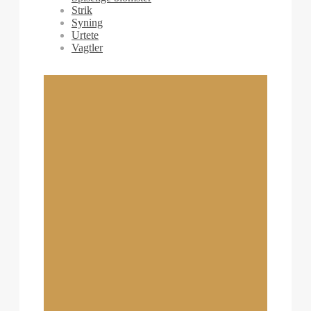
Strik
Syning
Urtete
Vagtler