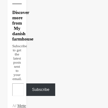
Discover
more
from
My
danish
farmhouse
Subscribe
to get
the
latest
posts
sent
to
your
email.
Type your email…
Subscribe
Af
Mette