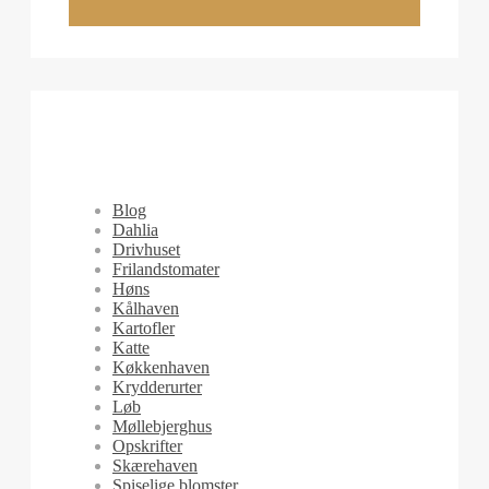
Blog
Dahlia
Drivhuset
Frilandstomater
Høns
Kålhaven
Kartofler
Katte
Køkkenhaven
Krydderurter
Løb
Møllebjerghus
Opskrifter
Skærehaven
Spiselige blomster