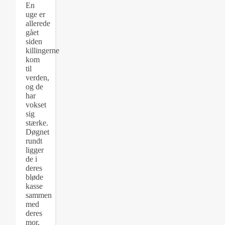
En
uge er
allerede
gået
siden
killingerne
kom
til
verden,
og de
har
vokset
sig
stærke.
Døgnet
rundt
ligger
de i
deres
bløde
kasse
sammen
med
deres
mor,