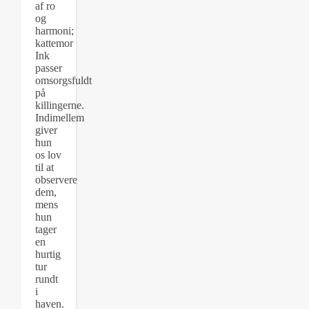
af ro
og
harmoni;
kattemor
Ink
passer
omsorgsfuldt
på
killingerne.
Indimellem
giver
hun
os lov
til at
observere
dem,
mens
hun
tager
en
hurtig
tur
rundt
i
haven.