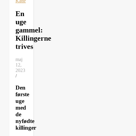
Katte
En
uge
gammel:
Killingerne
trives
maj
12,
2023
/
Den
første
uge
med
de
nyfødte
killinger