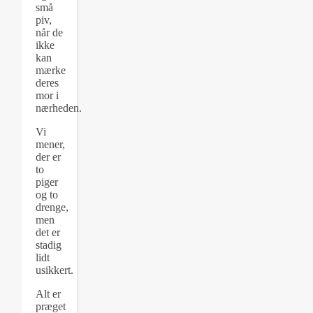
små
piv,
når de
ikke
kan
mærke
deres
mor i
nærheden.
Vi
mener,
der er
to
piger
og to
drenge,
men
det er
stadig
lidt
usikkert.
Alt er
præget