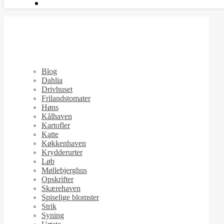
Blog
Dahlia
Drivhuset
Frilandstomater
Høns
Kålhaven
Kartofler
Katte
Køkkenhaven
Krydderurter
Løb
Møllebjerghus
Opskrifter
Skærehaven
Spiselige blomster
Strik
Syning