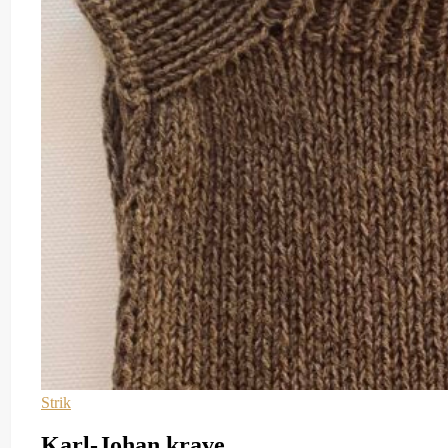
Strik
Karl-Johan krave