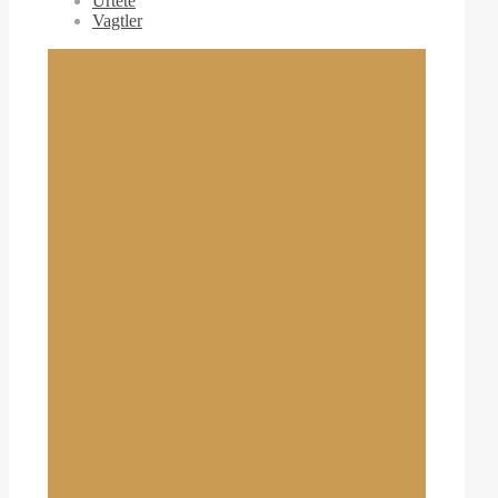
Urtete
Vagtler