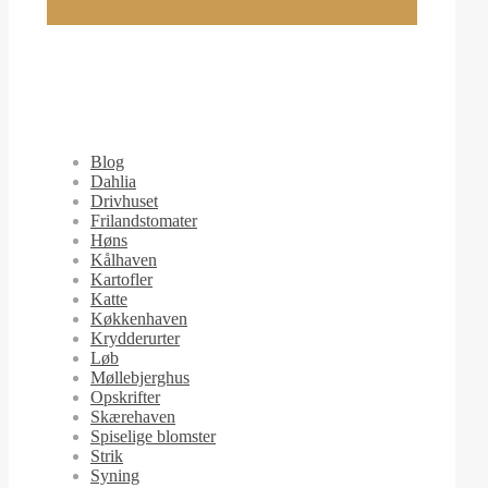
Blog
Dahlia
Drivhuset
Frilandstomater
Høns
Kålhaven
Kartofler
Katte
Køkkenhaven
Krydderurter
Løb
Møllebjerghus
Opskrifter
Skærehaven
Spiselige blomster
Strik
Syning