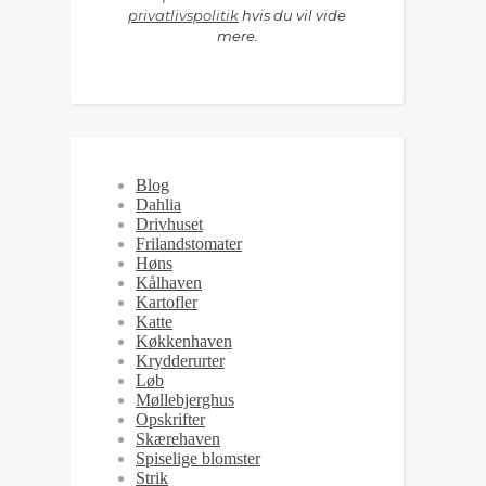
privatlivspolitik
hvis du vil vide
mere.
Blog
Dahlia
Drivhuset
Frilandstomater
Høns
Kålhaven
Kartofler
Katte
Køkkenhaven
Krydderurter
Løb
Møllebjerghus
Opskrifter
Skærehaven
Spiselige blomster
Strik