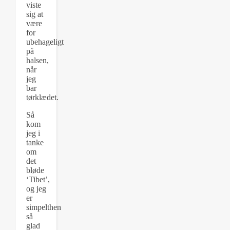
viste
sig at
være
for
ubehageligt
på
halsen,
når
jeg
bar
tørklædet.
Så
kom
jeg i
tanke
om
det
bløde
‘Tibet’,
og jeg
er
simpelthen
så
glad