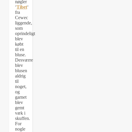
nøgler
‘
Tibet
‘
fra
Cewec
liggende,
som
oprindeligt
blev
købt
til en
bluse.
Desværre
blev
blusen
aldrig
til
noget,
og
garnet
blev
gemt
væk i
skuffen.
For
nogle