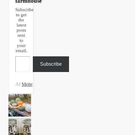
farmhouse
Subscribe
to get
the
latest
posts
sent
to
your
email.
Type your email…
Subscribe
Af
Mette