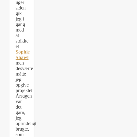
uger
siden
gik
jeg i
gang
med
at
strikke
et
Sophie
Shawl
,
men
desværre
måtte
jeg
opgive
projektet.
Årsagen
var
det
garn,
jeg
oprindeligt
brugte,
som