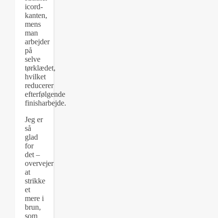
icord-
kanten,
mens
man
arbejder
på
selve
tørklædet,
hvilket
reducerer
efterfølgende
finisharbejde.
Jeg er
så
glad
for
det –
overvejer
at
strikke
et
mere i
brun,
som