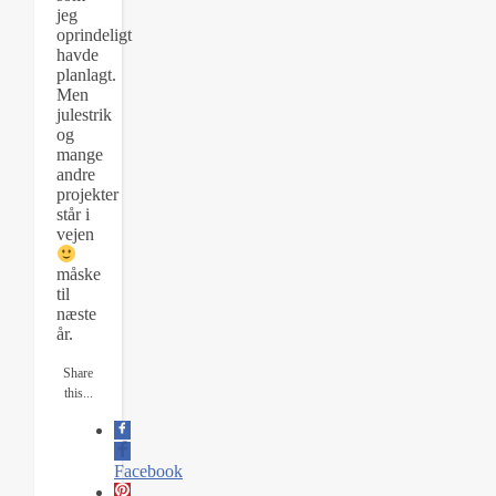
jeg
oprindeligt
havde
planlagt.
Men
julestrik
og
mange
andre
projekter
står i
vejen
måske
til
næste
år.
Share
this...
Facebook