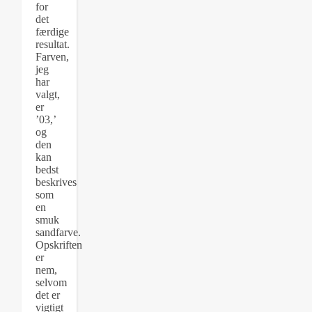
for
det
færdige
resultat.
Farven,
jeg
har
valgt,
er
’03,’
og
den
kan
bedst
beskrives
som
en
smuk
sandfarve.
Opskriften
er
nem,
selvom
det er
vigtigt