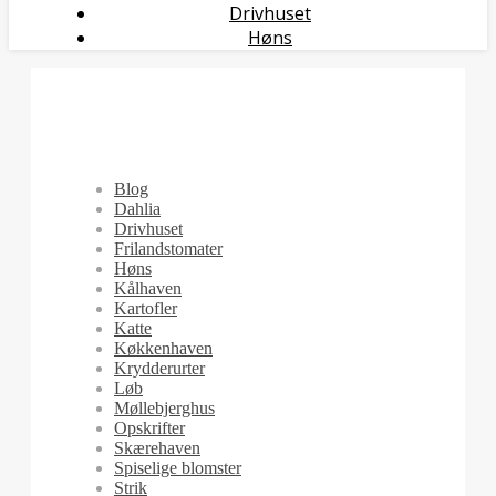
Drivhuset
Høns
Blog
Dahlia
Drivhuset
Frilandstomater
Høns
Kålhaven
Kartofler
Katte
Køkkenhaven
Krydderurter
Løb
Møllebjerghus
Opskrifter
Skærehaven
Spiselige blomster
Strik