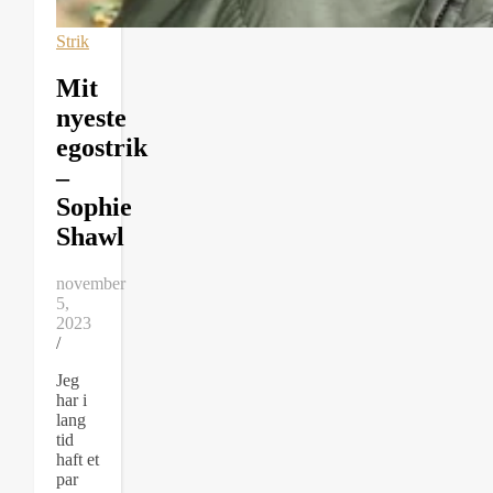
Strik
Mit
nyeste
egostrik
–
Sophie
Shawl
november
5,
2023
/
Jeg
har i
lang
tid
haft et
par