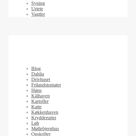
Syning
Urtete
Vagtler
Blog
Dahlia
Drivhuset
Frilandstomater
Høns
Kålhaven
Kartofler
Katte
Køkkenhaven
Krydderurter
Løb
Møllebjerghus
Opskrifter