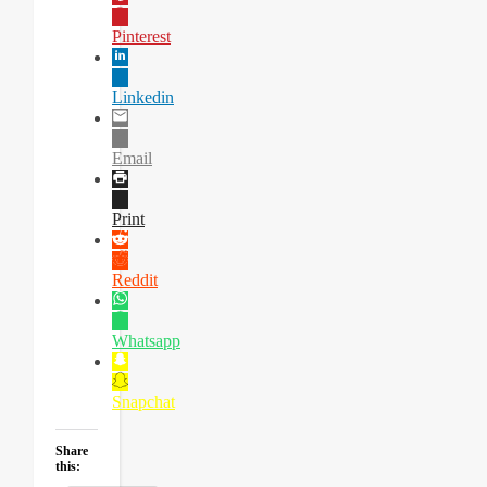
Pinterest
Linkedin
Email
Print
Reddit
Whatsapp
Snapchat
Share
this: