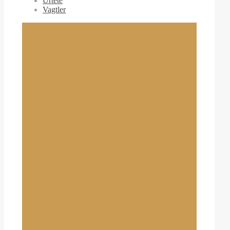
Urtete
Vagtler