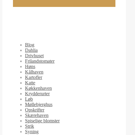
Blog
Dahlia
Drivhuset
Frilandstomater
Høns
Kålhaven
Kartofler
Katte
Køkkenhaven
Krydderurter
Løb
Møllebjerghus
Opskrifter
Skærehaven
Spiselige blomster
Strik
Syning