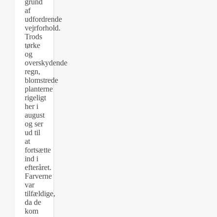
grund
af
udfordrende
vejrforhold.
Trods
tørke
og
overskydende
regn,
blomstrede
planterne
rigeligt
her i
august
og ser
ud til
at
fortsætte
ind i
efteråret.
Farverne
var
tilfældige,
da de
kom