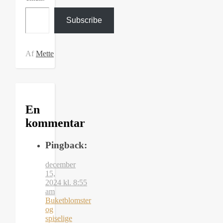
Type your email…
Subscribe
Af
Mette
En
kommentar
Pingback:
december
15,
2024 kl. 8:55
am
Buketblomster
og
spiselige