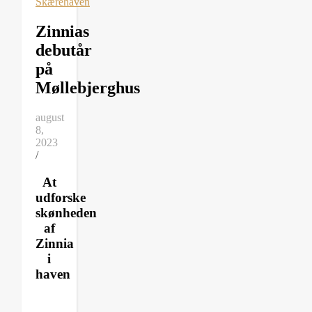
Skærehaven
Zinnias
debutår
på
Møllebjerghus
august
8,
2023
/
At
udforske
skønheden
af
Zinnia
i
haven