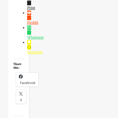
Print
Reddit
Whatsapp
Snapchat
Share
this:
Facebook
X