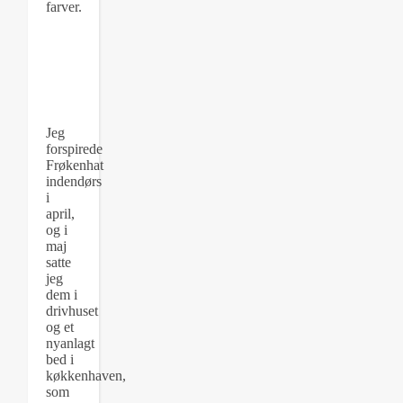
farver.
Jeg
forspirede
Frøkenhat
indendørs
i
april,
og i
maj
satte
jeg
dem i
drivhuset
og et
nyanlagt
bed i
køkkenhaven,
som