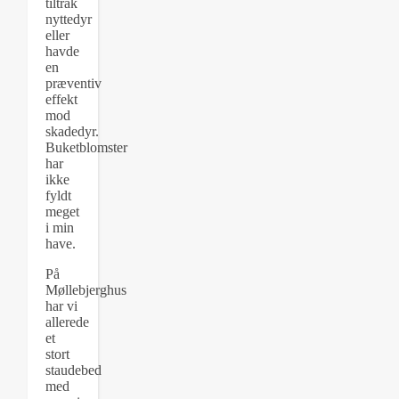
tiltrak
nyttedyr
eller
havde
en
præventiv
effekt
mod
skadedyr.
Buketblomster
har
ikke
fyldt
meget
i min
have.
På
Møllebjerghus
har vi
allerede
et
stort
staudebed
med