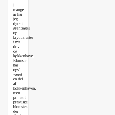
I
mange
år har
jeg
dyrket
grøntsager
og
krydderurter
i mit
drivhus
og
køkkenhave.
Blomster
har
også
været
en del
af
køkkenhaven,
men
primært
praktiske
blomster,
der