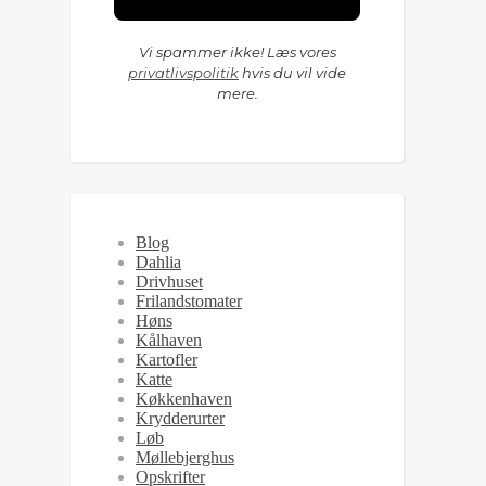
Vi spammer ikke! Læs vores
privatlivspolitik
hvis du vil vide
mere.
Blog
Dahlia
Drivhuset
Frilandstomater
Høns
Kålhaven
Kartofler
Katte
Køkkenhaven
Krydderurter
Løb
Møllebjerghus
Opskrifter