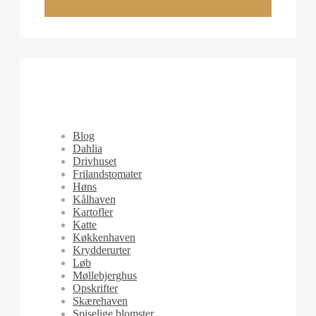
Blog
Dahlia
Drivhuset
Frilandstomater
Høns
Kålhaven
Kartofler
Katte
Køkkenhaven
Krydderurter
Løb
Møllebjerghus
Opskrifter
Skærehaven
Spiselige blomster