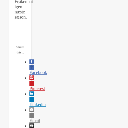
Frøkenhat
igen
næste
sæson.
Share
this...
Facebook
Pinterest
Linkedin
Email