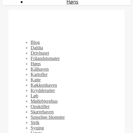
Høns
Blog
Dahlia
Drivhuset
Frilandstomater
Høns
Kålhaven
Kartofler
Katte
Køkkenhaven
Krydderurter
Løb
Møllebjerghus
Opskrifter
Skærehaven
Spiselige blomster
Strik
Syning