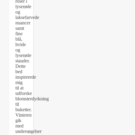
roser i
lyserøde
og
laksefarvede
nuancer
samt
fine
blå,
hvide
og
lyserøde
stauder.
Dette
bed
inspirerede
mig
til at
udforske
blomsterdyrkning
til
buketter.
Vinteren
gik
med
undersøgelser