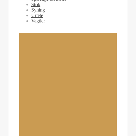
Strik
Syning
Urtete
Vagtler