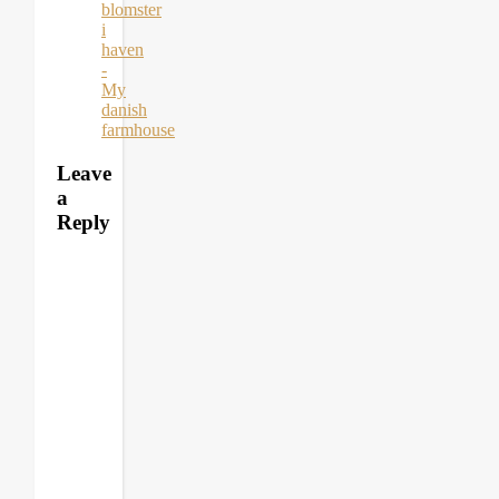
blomster
i
haven
-
My
danish
farmhouse
Leave
a
Reply