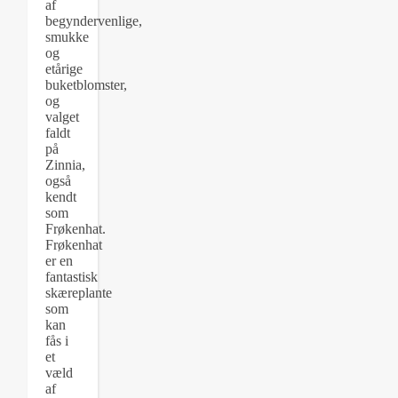
af
begyndervenlige,
smukke
og
etårige
buketblomster,
og
valget
faldt
på
Zinnia,
også
kendt
som
Frøkenhat.
Frøkenhat
er en
fantastisk
skæreplante
som
kan
fås i
et
væld
af