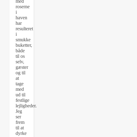
med
roserne
i
haven
har
resulteret
i
smukke
buketter,
både
til os
selv,
gæster
og til
at
tage
med
ud til
festlige
lejligheder.
Jeg
ser
frem
til at
dyrke